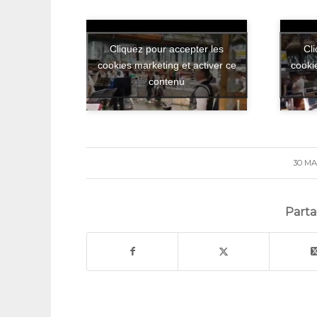
Cliquez pour accepter les
Cl
cookies marketing et activer ce
cooki
contenu
30 MA
/
Parta