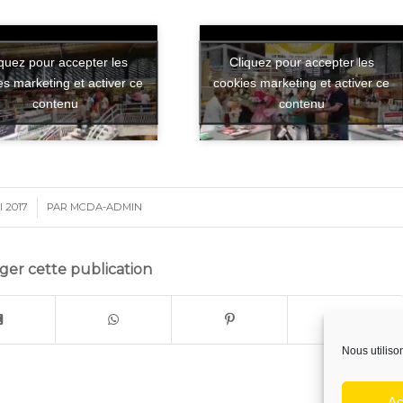
iquez pour accepter les
Cliquez pour accepter les
es marketing et activer ce
cookies marketing et activer ce
contenu
contenu
I 2017
PAR
MCDA-ADMIN
ger cette publication
Nous utiliso
Ac