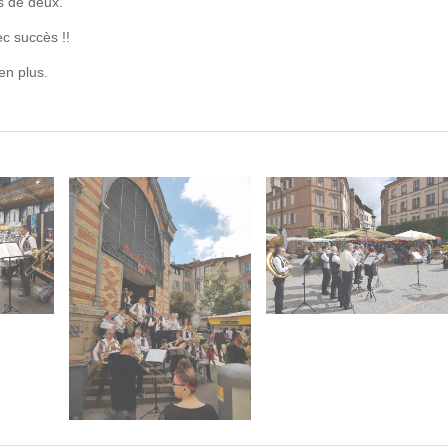
s de deux.
c succès !!
en plus.