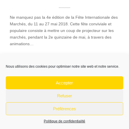
Ne manquez pas la 4e édition de la Fête Internationale des
Marchés, du 11 au 27 mai 2018. Cette fête conviviale et
populaire consiste à mettre un coup de projecteur sur les
marchés, pendant la 2e quinzaine de mai, à travers des
animations…
17 avril 2018
Nous utilisons des cookies pour optimiser notre site web et notre service.
Accepter
Refuser
Préférences
© Copyright -
Association du Marché Couvert d'Albi
Mentions légales
Politique de confidentialité
Politique de confidentialité